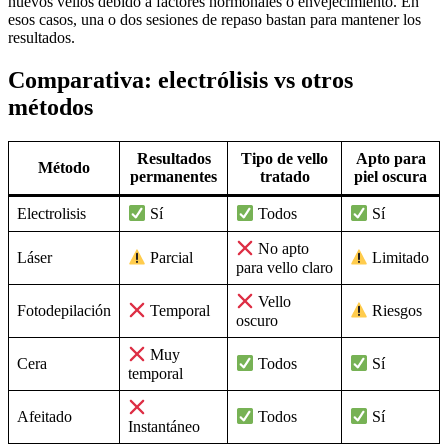
nuevos vellos debido a factores hormonales o envejecimiento. En
esos casos, una o dos sesiones de repaso bastan para mantener los
resultados.
Comparativa: electrólisis vs otros
métodos
Resultados
Tipo de vello
Apto para
Método
permanentes
tratado
piel oscura
Electrolisis
Sí
Todos
Sí
No apto
Láser
Parcial
Limitado
para vello claro
Vello
Fotodepilación
Temporal
Riesgos
oscuro
Muy
Cera
Todos
Sí
temporal
Afeitado
Todos
Sí
Instantáneo